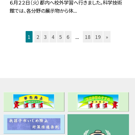
６月２２日（火）都内へ校外学習へ行きました。科学技術
館では、各分野の展示物から体...
1
2
3
4
5
6
...
18
19
»