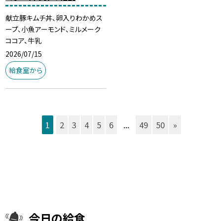
献立豚キムチ丼、卵入りわかめス
ープ、小魚アーモンド、ミルメーク
ココア、牛乳
2026/07/15
給食室から
1
2
3
4
5
6
...
49
50
»
今日の給食