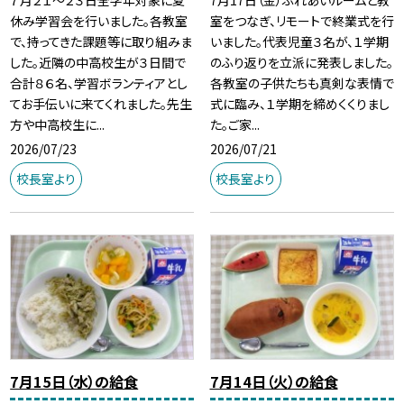
７月２１～２３日全学年対象に夏
7月17日（金）ふれあいルームと教
休み学習会を行いました。各教室
室をつなぎ、リモートで終業式を行
で、持ってきた課題等に取り組みま
いました。代表児童３名が、１学期
した。近隣の中高校生が３日間で
のふり返りを立派に発表しました。
合計８６名、学習ボランティアとし
各教室の子供たちも真剣な表情で
てお手伝いに来てくれました。先生
式に臨み、１学期を締めくくりまし
方や中高校生に...
た。ご家...
2026/07/23
2026/07/21
校長室より
校長室より
7月15日（水）の給食
7月14日（火）の給食