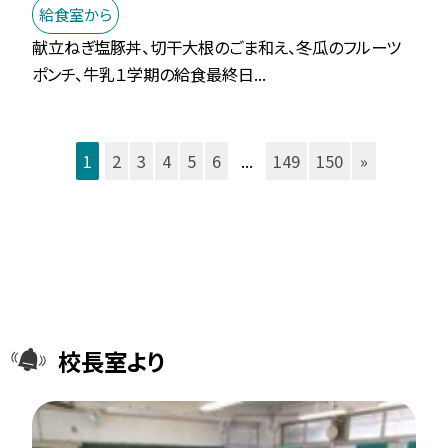
給食室から
献立ねぎ塩豚丼、切干大根のごま和え、冬瓜のフルーツ
ポンチ、牛乳１学期の給食最終日...
1
2
3
4
5
6
...
149
150
»
校長室より