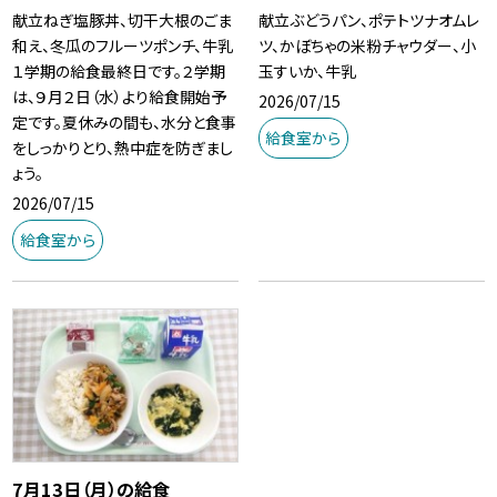
献立ねぎ塩豚丼、切干大根のごま
献立ぶどうパン、ポテトツナオムレ
和え、冬瓜のフルーツポンチ、牛乳
ツ、かぼちゃの米粉チャウダー、小
１学期の給食最終日です。２学期
玉すいか、牛乳
は、９月２日（水）より給食開始予
2026/07/15
定です。夏休みの間も、水分と食事
給食室から
をしっかりとり、熱中症を防ぎまし
ょう。
2026/07/15
給食室から
7月13日（月）の給食