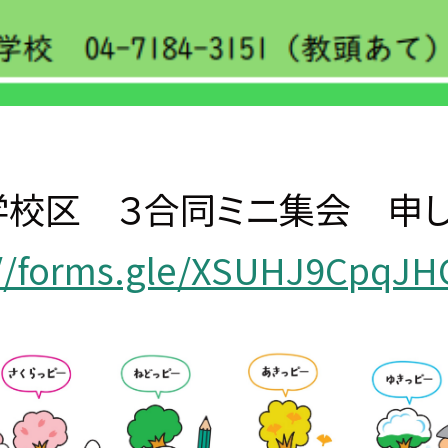
学校区 ３合同ミニ集会 申
://forms.gle/XSUHJ9CpqJH