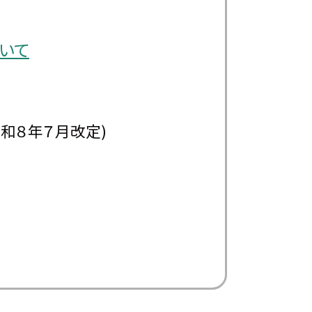
いて
改定)