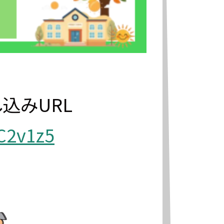
し込みURL
C2v1z5