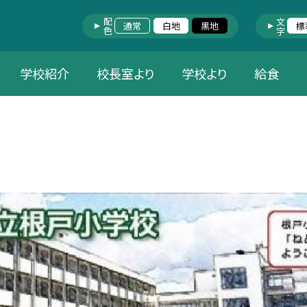
配色
文字
通常
白地
黒地
標
学校紹介
校長室より
学校より
給食