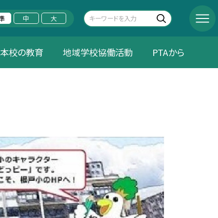
準
中
大
本校の教育
地域学校協働活動
PTAから