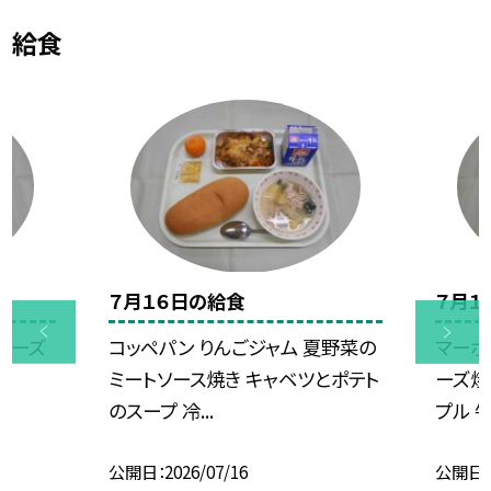
給食
７月１６日の給食
７月１
チーズ
コッペパン りんごジャム 夏野菜の
マーボ
ミートソース焼き キャベツとポテト
ーズ焼
のスープ 冷...
プル 
公開日
2026/07/16
公開日