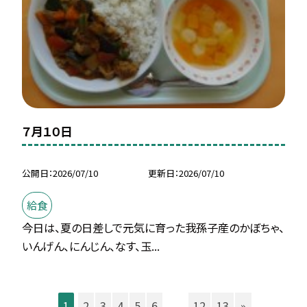
７月１０日
公開日
2026/07/10
更新日
2026/07/10
給食
今日は、夏の日差しで元気に育った我孫子産のかぼちゃ、
いんげん、にんじん、なす、玉...
1
2
3
4
5
6
...
12
13
»