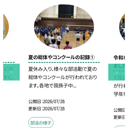
夏の総体やコンクールの記録①
令和８
ました
などの
夏休み入り、様々な部活動で夏の
やすく、
総体やコンクールが行われており
７月１
ます。各地で我孫子中...
が行わ
学年代
公開日
2026/07/28
更新日
2026/07/28
公開日
更新日
部活の様子