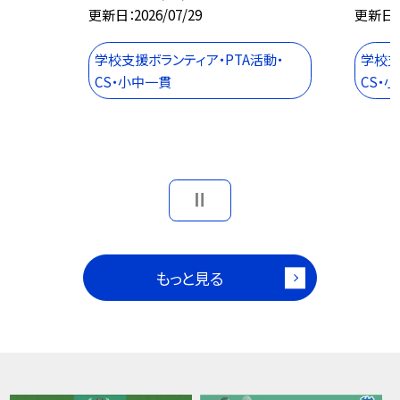
更新日
2026/07/29
更新日
学校支援ボランティア・PTA活動・
学校支
CS・小中一貫
CS・
もっと見る