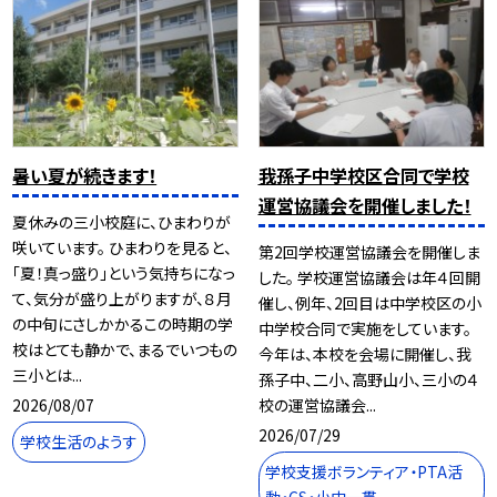
暑い夏が続きます！
我孫子中学校区合同で学校
運営協議会を開催しました！
夏休みの三小校庭に、ひまわりが
咲いています。 ひまわりを見ると、
第2回学校運営協議会を開催しま
「夏！真っ盛り」という気持ちになっ
した。 学校運営協議会は年４回開
て、気分が盛り上がりますが、８月
催し、例年、2回目は中学校区の小
の中旬にさしかかるこの時期の学
中学校合同で実施をしています。
校はとても静かで、まるでいつもの
今年は、本校を会場に開催し、我
三小とは...
孫子中、二小、高野山小、三小の４
2026/08/07
校の運営協議会...
2026/07/29
学校生活のようす
学校支援ボランティア・PTA活