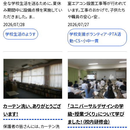
全な学校生活を送るために、夏休
室エアコン設置工事等が行われて
み期間中に設備点検を実施してい
います。工事のおかげで、子供たち
ただきました。 ま...
や職員の安心・安...
2026/07/28
2026/07/27
学校生活のようす
学校支援ボランティア・PTA活
動・CS・小中一貫
カーテン洗い、ありがとうござ
「ユニバーサルデザインの学
います！
級・授業づくり」について学び
ました！（校内研修会）
保護者の皆さんには、カーテン洗