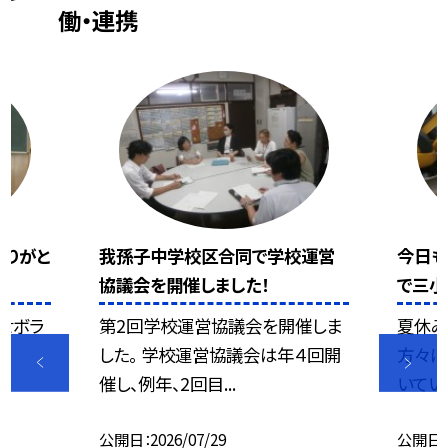
働・連携
ありがと
我孫子中学校区合同で学校運営
今日も
協議会を開催しました！
で三小
せボラ
第2回学校運営協議会を開催しま
夏休み
した。 学校運営協議会は年４回開
方々に
催し、例年、2回目...
いていま
公開日
2026/07/29
公開日