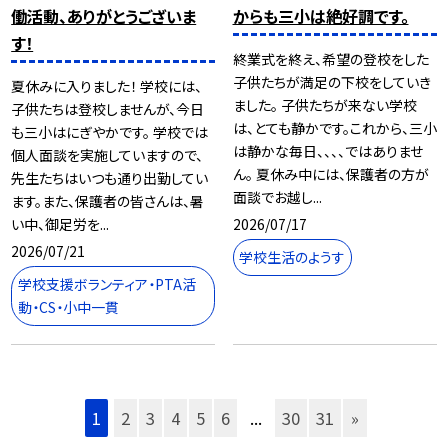
働活動、ありがとうございま
からも三小は絶好調です。
す！
終業式を終え、希望の登校をした
子供たちが満足の下校をしていき
夏休みに入りました！ 学校には、
ました。 子供たちが来ない学校
子供たちは登校しませんが、今日
は、とても静かです。これから、三小
も三小はにぎやかです。 学校では
は静かな毎日、、、、ではありませ
個人面談を実施していますので、
ん。 夏休み中には、保護者の方が
先生たちはいつも通り出勤してい
面談でお越し...
ます。また、保護者の皆さんは、暑
2026/07/17
い中、御足労を...
2026/07/21
学校生活のようす
学校支援ボランティア・PTA活
動・CS・小中一貫
1
2
3
4
5
6
...
30
31
»