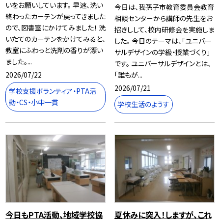
いをお願いしています。 早速、洗い
今日は、我孫子市教育委員会教育
終わったカーテンが戻ってきました
相談センターから講師の先生をお
ので、図書室にかけてみました！ 洗
招きしして、校内研修会を実施しま
いたてのカーテンをかけてみると、
した。 今日のテーマは、「ユニバー
教室にふわっと洗剤の香りが漂い
サルデザインの学級・授業づくり」
ました。...
です。 ユニバーサルデザインとは、
2026/07/22
「誰もが...
2026/07/21
学校支援ボランティア・PTA活
動・CS・小中一貫
学校生活のようす
今日もPTA活動、地域学校協
夏休みに突入！しますが、これ