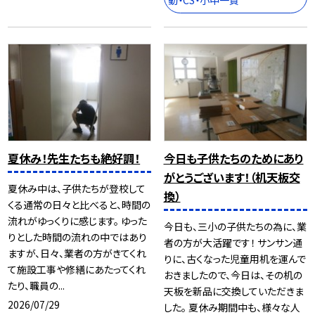
動・CS・小中一貫
夏休み！先生たちも絶好調！
今日も子供たちのためにあり
がとうございます！（机天板交
夏休み中は、子供たちが登校して
換）
くる通常の日々と比べると、時間の
流れがゆっくりに感じます。 ゆった
今日も、三小の子供たちの為に、業
りとした時間の流れの中ではあり
者の方が大活躍です！ サンサン通
ますが、日々、業者の方がきてくれ
りに、古くなった児童用机を運んで
て施設工事や修繕にあたってくれ
おきましたので、今日は、その机の
たり、職員の...
天板を新品に交換していただきま
2026/07/29
した。 夏休み期間中も、様々な人