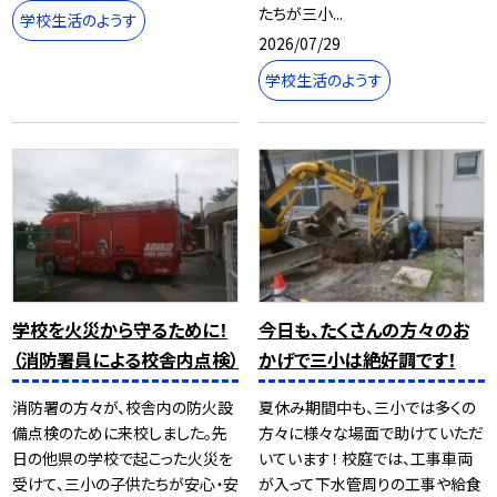
たちが三小...
学校生活のようす
2026/07/29
学校生活のようす
学校を火災から守るために！
今日も、たくさんの方々のお
（消防署員による校舎内点検）
かげで三小は絶好調です！
消防署の方々が、校舎内の防火設
夏休み期間中も、三小では多くの
備点検のために来校しました。先
方々に様々な場面で助けていただ
日の他県の学校で起こった火災を
いています！ 校庭では、工事車両
受けて、三小の子供たちが安心・安
が入って下水管周りの工事や給食